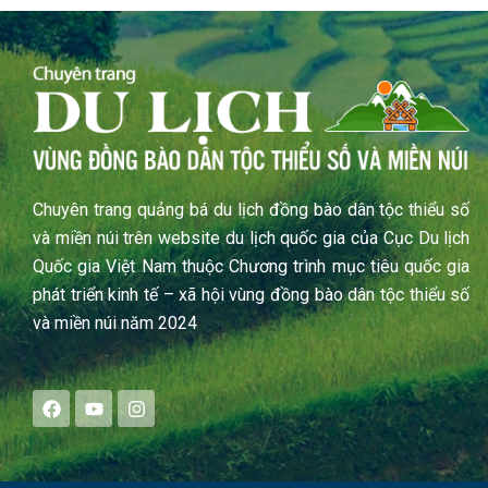
Chuyên trang quảng bá du lịch đồng bào dân tộc thiểu số
và miền núi trên website du lịch quốc gia của Cục Du lịch
Quốc gia Việt Nam thuộc Chương trình mục tiêu quốc gia
phát triển kinh tế – xã hội vùng đồng bào dân tộc thiểu số
và miền núi năm 2024
F
Y
I
a
o
n
c
u
s
e
t
t
b
u
a