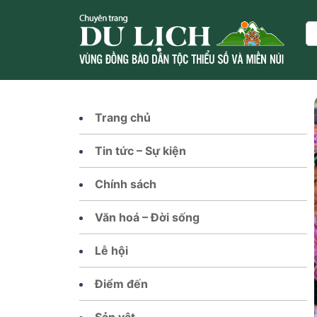
Skip
to
Se
content
Trang chủ
Tin tức – Sự kiện
Chính sách
Văn hoá – Đời sống
Lễ hội
Điểm đến
Sản vật