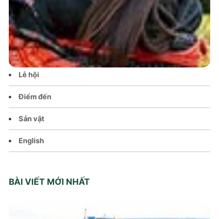
Tin tức – Sự kiện
Chính sách
Văn hoá – Đời sống
Lễ hội
Điểm đến
Sản vật
English
BÀI VIẾT MỚI NHẤT