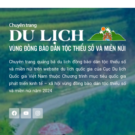
Chuyên trang quảng bá du lịch đồng bào dân tộc thiểu số
và miền núi trên website du lịch quốc gia của Cục Du lịch
Quốc gia Việt Nam thuộc Chương trình mục tiêu quốc gia
phát triển kinh tế – xã hội vùng đồng bào dân tộc thiểu số
và miền núi năm 2024
F
Y
I
a
o
n
c
u
s
e
t
t
b
u
a