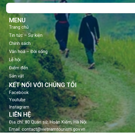
o
b
g
Search
o
e
r
k
a
m
MENU
Trang chủ
Tin tức – Sự kiện
Chính sách
Văn hoá – Đời sống
Lễ hội
Điểm đến
Sản vật
KẾT NỐI VỚI CHÚNG TÔI
Facebook
Youtube
Instagram
LIÊN HỆ
Địa chỉ: 80 Quán sứ, Hoàn Kiếm, Hà Nội
Email: contact@vietnamtourism.gov.vn