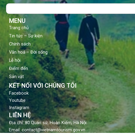
o
b
g
Search
o
e
r
k
a
m
MENU
Trang chủ
Tin tức – Sự kiện
Chính sách
Văn hoá – Đời sống
Lễ hội
Điểm đến
Sản vật
KẾT NỐI VỚI CHÚNG TÔI
Facebook
Youtube
Instagram
LIÊN HỆ
Địa chỉ: 80 Quán sứ, Hoàn Kiếm, Hà Nội
Email: contact@vietnamtourism.gov.vn