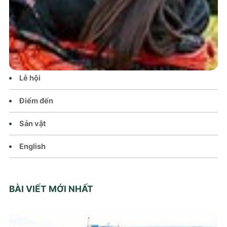
Tin tức – Sự kiện
Chính sách
Văn hoá – Đời sống
Lễ hội
Điểm đến
Sản vật
English
BÀI VIẾT MỚI NHẤT