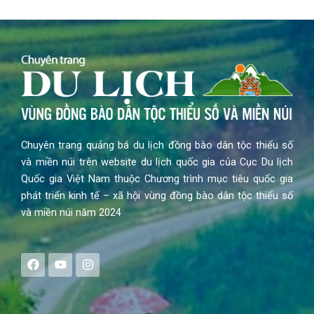
Chuyên trang quảng bá du lịch đồng bào dân tộc thiểu số
và miền núi trên website du lịch quốc gia của Cục Du lịch
Quốc gia Việt Nam thuộc Chương trình mục tiêu quốc gia
phát triển kinh tế – xã hội vùng đồng bào dân tộc thiểu số
và miền núi năm 2024
F
Y
I
a
o
n
c
u
s
e
t
t
b
u
a