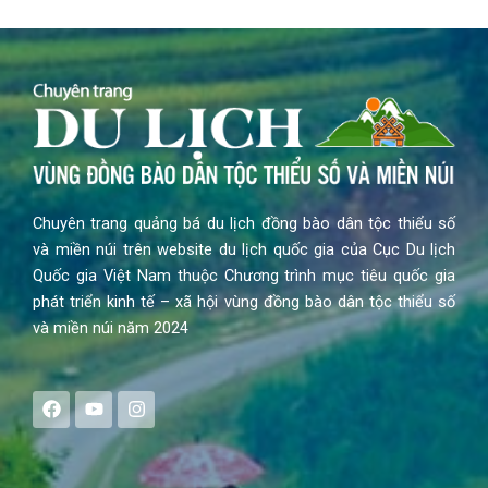
Chuyên trang quảng bá du lịch đồng bào dân tộc thiểu số
và miền núi trên website du lịch quốc gia của Cục Du lịch
Quốc gia Việt Nam thuộc Chương trình mục tiêu quốc gia
phát triển kinh tế – xã hội vùng đồng bào dân tộc thiểu số
và miền núi năm 2024
F
Y
I
a
o
n
c
u
s
e
t
t
b
u
a