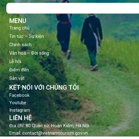
o
b
g
Search
o
e
r
k
a
m
MENU
Trang chủ
Tin tức – Sự kiện
Chính sách
Văn hoá – Đời sống
Lễ hội
Điểm đến
Sản vật
KẾT NỐI VỚI CHÚNG TÔI
Facebook
Youtube
Instagram
LIÊN HỆ
Địa chỉ: 80 Quán sứ, Hoàn Kiếm, Hà Nội
Email: contact@vietnamtourism.gov.vn