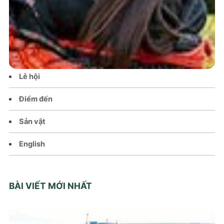
Tin tức – Sự kiện
Chính sách
Văn hoá – Đời sống
Lễ hội
Điểm đến
Sản vật
English
BÀI VIẾT MỚI NHẤT