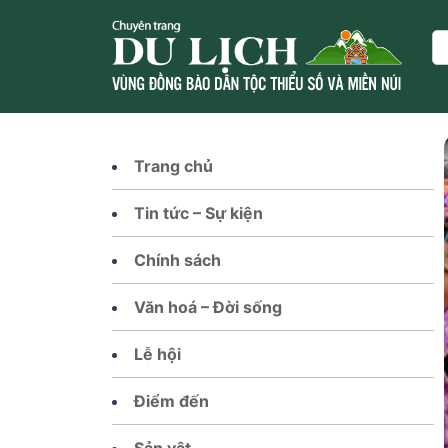
Skip
to
Se
content
Trang chủ
Tin tức – Sự kiện
Chính sách
Văn hoá – Đời sống
Lễ hội
Điểm đến
Sản vật