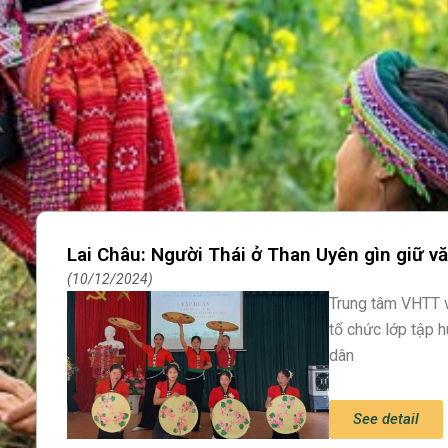
Lai Châu: Người Thái ở Than Uyên gìn giữ v
10/12/2024
Trung tâm VHTT v
tổ chức lớp tập 
dân
See detail