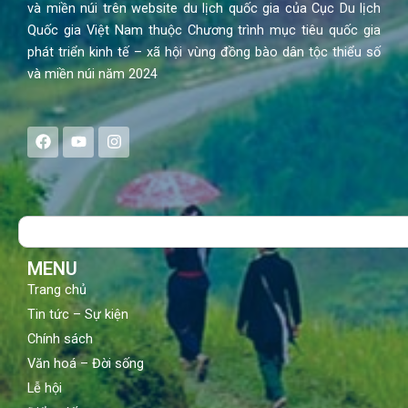
và miền núi trên website du lịch quốc gia của Cục Du lịch
Quốc gia Việt Nam thuộc Chương trình mục tiêu quốc gia
phát triển kinh tế – xã hội vùng đồng bào dân tộc thiểu số
và miền núi năm 2024
F
Y
I
a
o
n
c
u
s
e
t
t
b
u
a
o
b
g
Search
o
e
r
k
a
m
MENU
Trang chủ
Tin tức – Sự kiện
Chính sách
Văn hoá – Đời sống
Lễ hội