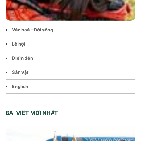
Tin tức – Sự kiện
Chính sách
Văn hoá – Đời sống
Lễ hội
Điểm đến
Sản vật
English
BÀI VIẾT MỚI NHẤT