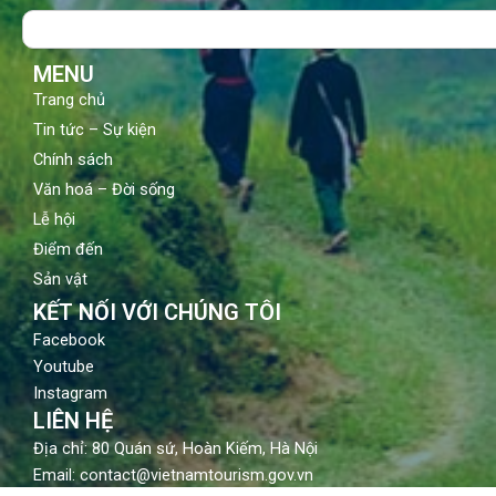
o
b
g
Search
o
e
r
k
a
m
MENU
Trang chủ
Tin tức – Sự kiện
Chính sách
Văn hoá – Đời sống
Lễ hội
Điểm đến
Sản vật
KẾT NỐI VỚI CHÚNG TÔI
Facebook
Youtube
Instagram
LIÊN HỆ
Địa chỉ: 80 Quán sứ, Hoàn Kiếm, Hà Nội
Email: contact@vietnamtourism.gov.vn