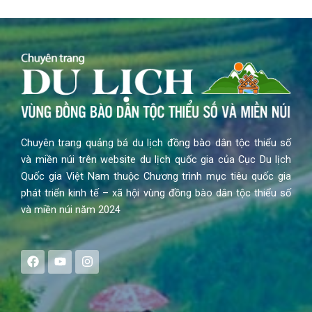
Chuyên trang quảng bá du lịch đồng bào dân tộc thiểu số
và miền núi trên website du lịch quốc gia của Cục Du lịch
Quốc gia Việt Nam thuộc Chương trình mục tiêu quốc gia
phát triển kinh tế – xã hội vùng đồng bào dân tộc thiểu số
và miền núi năm 2024
F
Y
I
a
o
n
c
u
s
e
t
t
b
u
a