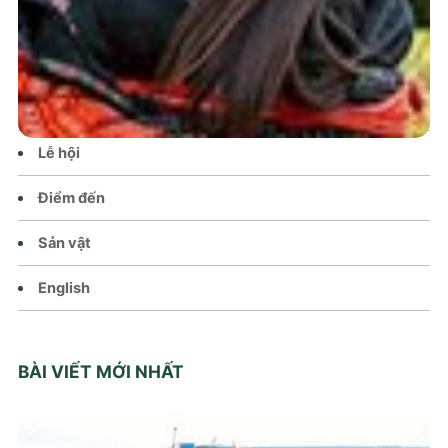
Tin tức – Sự kiện
Chính sách
Văn hoá – Đời sống
Lễ hội
Điểm đến
Sản vật
English
BÀI VIẾT MỚI NHẤT