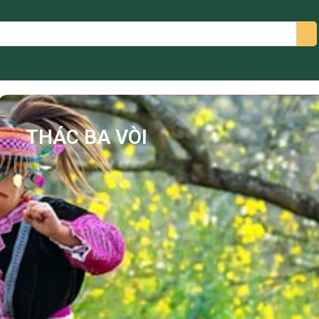
arch
THÁC BA VÒI