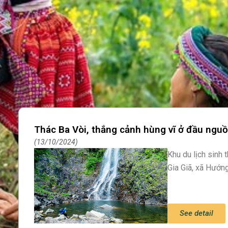
Thác Ba Vòi, thắng cảnh hùng vĩ ở đầu nguồ
13/10/2024
Khu du lịch sinh 
Gia Giã, xã Hướn
See detail