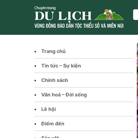
Skip
to
Se
content
Trang chủ
Tin tức – Sự kiện
Chính sách
Văn hoá – Đời sống
Lễ hội
Điểm đến
Sản vật