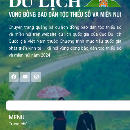
Chuyên trang quảng bá du lịch đồng bào dân tộc thiểu số
và miền núi trên website du lịch quốc gia của Cục Du lịch
Quốc gia Việt Nam thuộc Chương trình mục tiêu quốc gia
phát triển kinh tế – xã hội vùng đồng bào dân tộc thiểu số
và miền núi năm 2024
F
Y
I
a
o
n
c
u
s
e
t
t
b
u
a
o
b
g
Search
o
e
r
k
a
m
MENU
Trang chủ