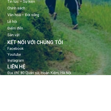
Tin tức – Sự kiện
Chính sách
Văn hoá – Đời sống
Lễ hội
Điểm đến
Sản vật
KẾT NỐI VỚI CHÚNG TÔI
Facebook
Youtube
Instagram
LIÊN HỆ
Địa chỉ: 80 Quán sứ, Hoàn Kiếm, Hà Nội
Email: contact@vietnamtourism.gov.vn
Điện thoại: (84-24) 3942 3760