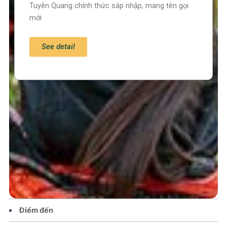
Tuyên Quang chính thức sáp nhập, mang tên gọi
mới
See detail
Trang chủ
Tin tức – Sự kiện
Chính sách
Văn hoá – Đời sống
Lễ hội
Điểm đến