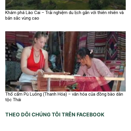
Khám phá Lào Cai – Trải nghiệm du lịch gắn với thiên nhiên và
bản sắc vùng cao
Thổ cẩm Pù Luông (Thanh Hóa) – văn hóa của đồng bào dân
tộc Thái
THEO DÕI CHÚNG TÔI TRÊN FACEBOOK