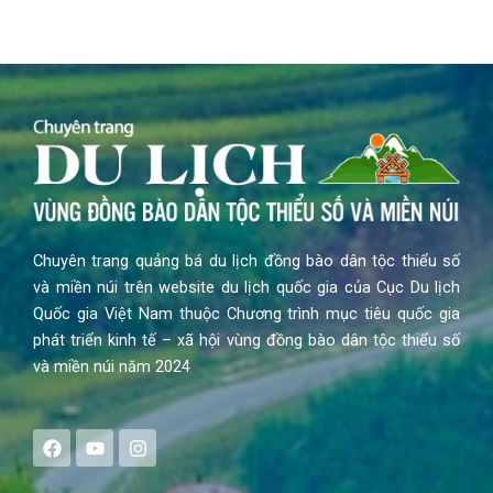
Chuyên trang quảng bá du lịch đồng bào dân tộc thiểu số
và miền núi trên website du lịch quốc gia của Cục Du lịch
Quốc gia Việt Nam thuộc Chương trình mục tiêu quốc gia
phát triển kinh tế – xã hội vùng đồng bào dân tộc thiểu số
và miền núi năm 2024
F
Y
I
a
o
n
c
u
s