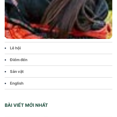
Trang chủ
Tin tức – Sự kiện
Chính sách
Văn hoá – Đời sống
Lễ hội
Điểm đến
Sản vật
English
BÀI VIẾT MỚI NHẤT