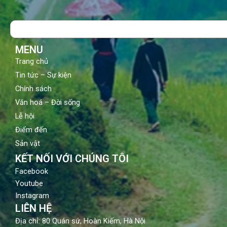
e
t
t
b
u
a
o
b
g
Search
o
e
r
k
a
m
MENU
Trang chủ
Tin tức – Sự kiện
Chính sách
Văn hoá – Đời sống
Lễ hội
Điểm đến
Sản vật
KẾT NỐI VỚI CHÚNG TÔI
Facebook
Youtube
Instagram
LIÊN HỆ
Địa chỉ: 80 Quán sứ, Hoàn Kiếm, Hà Nội