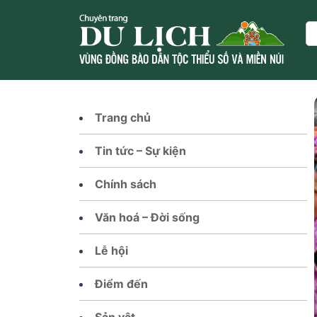
Skip
to
Se
content
Trang chủ
Tin tức – Sự kiện
Chính sách
Văn hoá – Đời sống
Lễ hội
Điểm đến
Sản vật