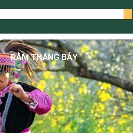
arch
RẰM THÁNG BẢY