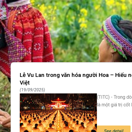
Lễ Vu Lan trong văn hóa người Hoa – Hiếu 
Việt
19/09/2025
(TITC) - Trong d
là một giá trị cố
See detail