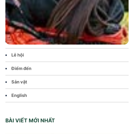
Trang chủ
Tin tức – Sự kiện
Chính sách
Văn hoá – Đời sống
Lễ hội
Điểm đến
Sản vật
English
BÀI VIẾT MỚI NHẤT