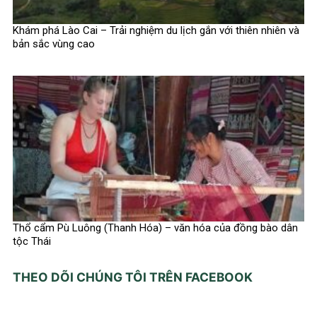
Khám phá Lào Cai – Trải nghiệm du lịch gắn với thiên nhiên và
bản sắc vùng cao
Thổ cẩm Pù Luông (Thanh Hóa) – văn hóa của đồng bào dân
tộc Thái
THEO DÕI CHÚNG TÔI TRÊN FACEBOOK