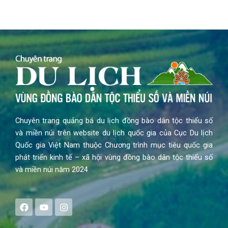
Chuyên trang quảng bá du lịch đồng bào dân tộc thiểu số
và miền núi trên website du lịch quốc gia của Cục Du lịch
Quốc gia Việt Nam thuộc Chương trình mục tiêu quốc gia
phát triển kinh tế – xã hội vùng đồng bào dân tộc thiểu số
và miền núi năm 2024
F
Y
I
a
o
n
c
u
s