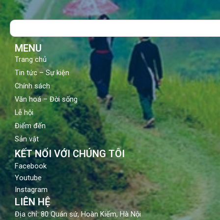
e
t
t
b
u
a
o
b
g
Search
o
e
r
k
a
m
MENU
Trang chủ
Tin tức – Sự kiện
Chính sách
Văn hoá – Đời sống
Lễ hội
Điểm đến
Sản vật
KẾT NỐI VỚI CHÚNG TÔI
Facebook
Youtube
Instagram
LIÊN HỆ
Địa chỉ: 80 Quán sứ, Hoàn Kiếm, Hà Nội