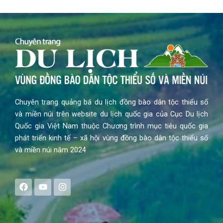
Chuyên trang quảng bá du lịch đồng bào dân tộc thiểu số
và miền núi trên website du lịch quốc gia của Cục Du lịch
Quốc gia Việt Nam thuộc Chương trình mục tiêu quốc gia
phát triển kinh tế – xã hội vùng đồng bào dân tộc thiểu số
và miền núi năm 2024
F
Y
I
a
o
n
c
u
s
e
t
t
b
u
a