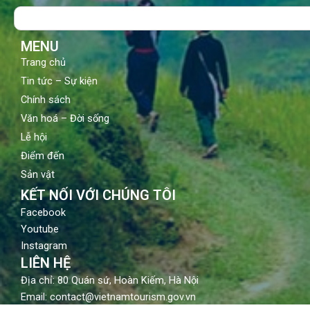
o
b
g
Search
o
e
r
k
a
m
MENU
Trang chủ
Tin tức – Sự kiện
Chính sách
Văn hoá – Đời sống
Lễ hội
Điểm đến
Sản vật
KẾT NỐI VỚI CHÚNG TÔI
Facebook
Youtube
Instagram
LIÊN HỆ
Địa chỉ: 80 Quán sứ, Hoàn Kiếm, Hà Nội
Email: contact@vietnamtourism.gov.vn