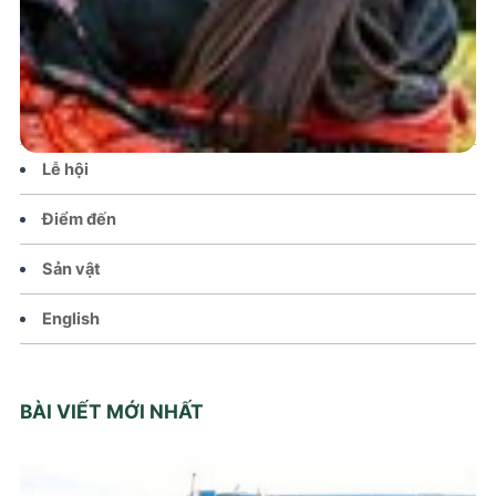
Tin tức – Sự kiện
Chính sách
Văn hoá – Đời sống
Lễ hội
Điểm đến
Sản vật
English
BÀI VIẾT MỚI NHẤT