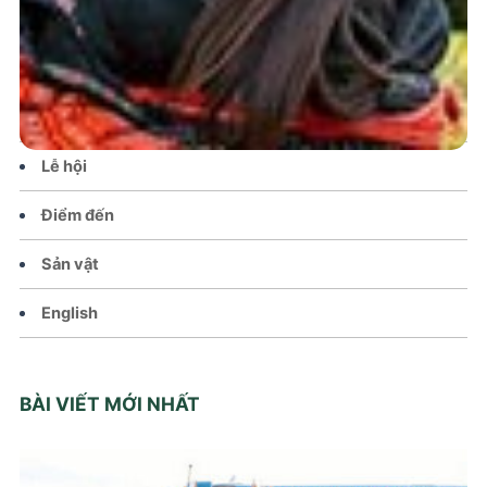
Tin tức – Sự kiện
Chính sách
Văn hoá – Đời sống
Lễ hội
Điểm đến
Sản vật
English
BÀI VIẾT MỚI NHẤT