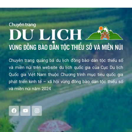
Chuyên trang quảng bá du lịch đồng bào dân tộc thiểu số
và miền núi trên website du lịch quốc gia của Cục Du lịch
Quốc gia Việt Nam thuộc Chương trình mục tiêu quốc gia
phát triển kinh tế – xã hội vùng đồng bào dân tộc thiểu số
và miền núi năm 2024
F
Y
I
a
o
n
c
u
s
e
t
t
b
u
a