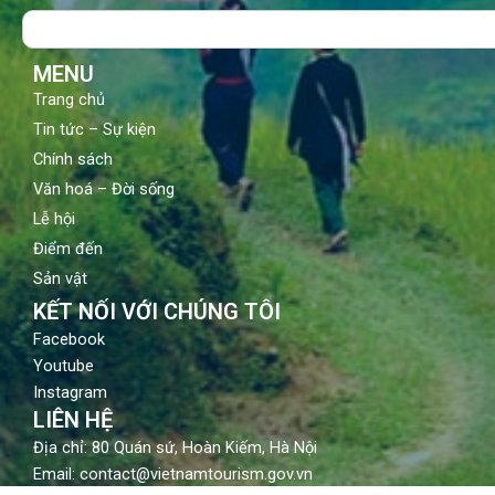
o
b
g
Search
o
e
r
k
a
m
MENU
Trang chủ
Tin tức – Sự kiện
Chính sách
Văn hoá – Đời sống
Lễ hội
Điểm đến
Sản vật
KẾT NỐI VỚI CHÚNG TÔI
Facebook
Youtube
Instagram
LIÊN HỆ
Địa chỉ: 80 Quán sứ, Hoàn Kiếm, Hà Nội
Email: contact@vietnamtourism.gov.vn