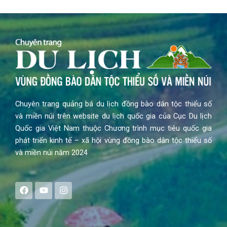
Chuyên trang quảng bá du lịch đồng bào dân tộc thiểu số
và miền núi trên website du lịch quốc gia của Cục Du lịch
Quốc gia Việt Nam thuộc Chương trình mục tiêu quốc gia
phát triển kinh tế – xã hội vùng đồng bào dân tộc thiểu số
và miền núi năm 2024
F
Y
I
a
o
n
c
u
s
e
t
t
b
u
a