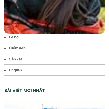
Tin tức – Sự kiện
Chính sách
Văn hoá – Đời sống
Lễ hội
Điểm đến
Sản vật
English
BÀI VIẾT MỚI NHẤT