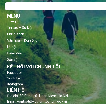
o
b
g
Search
o
e
r
k
a
m
MENU
Trang chủ
Tin tức – Sự kiện
Chính sách
Văn hoá – Đời sống
Lễ hội
Điểm đến
Sản vật
KẾT NỐI VỚI CHÚNG TÔI
Facebook
Youtube
Instagram
LIÊN HỆ
Địa chỉ: 80 Quán sứ, Hoàn Kiếm, Hà Nội
Email: contact@vietnamtourism.gov.vn