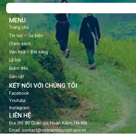
o
b
g
Search
o
e
r
k
a
m
MENU
Trang chủ
Tin tức – Sự kiện
Chính sách
Văn hoá – Đời sống
Lễ hội
Điểm đến
Sản vật
KẾT NỐI VỚI CHÚNG TÔI
Facebook
Youtube
Instagram
LIÊN HỆ
Địa chỉ: 80 Quán sứ, Hoàn Kiếm, Hà Nội
Email: contact@vietnamtourism.gov.vn