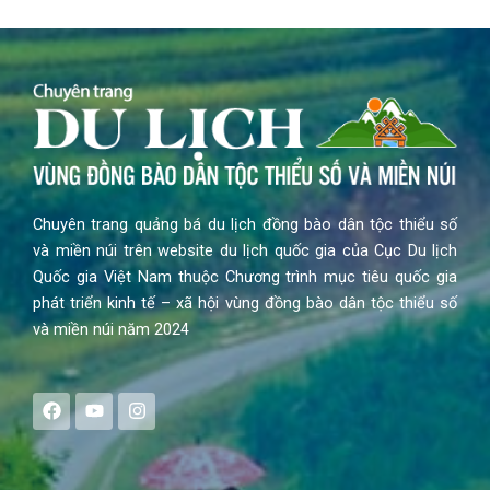
Chuyên trang quảng bá du lịch đồng bào dân tộc thiểu số
và miền núi trên website du lịch quốc gia của Cục Du lịch
Quốc gia Việt Nam thuộc Chương trình mục tiêu quốc gia
phát triển kinh tế – xã hội vùng đồng bào dân tộc thiểu số
và miền núi năm 2024
F
Y
I
a
o
n
c
u
s
e
t
t
b
u
a