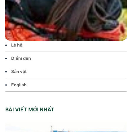
Tin tức – Sự kiện
Chính sách
Văn hoá – Đời sống
Lễ hội
Điểm đến
Sản vật
English
BÀI VIẾT MỚI NHẤT