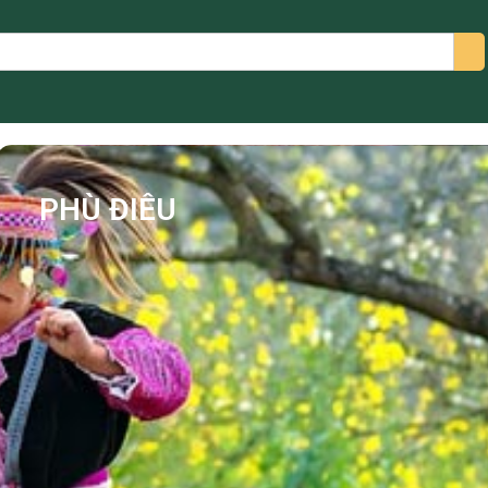
arch
PHÙ ĐIÊU