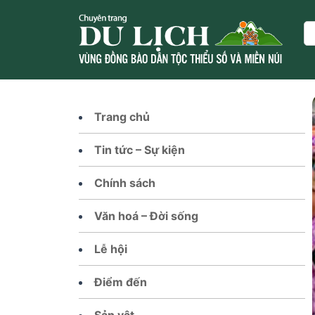
Skip
to
Se
content
Trang chủ
Tin tức – Sự kiện
Chính sách
Văn hoá – Đời sống
Lễ hội
Điểm đến
Sản vật