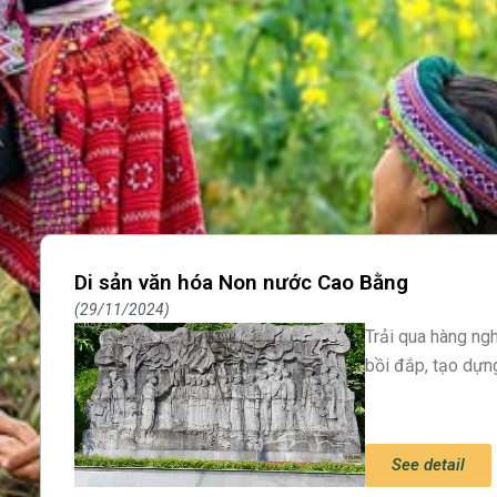
Di sản văn hóa Non nước Cao Bằng
29/11/2024
Trải qua hàng ngh
bồi đắp, tạo dựn
See detail