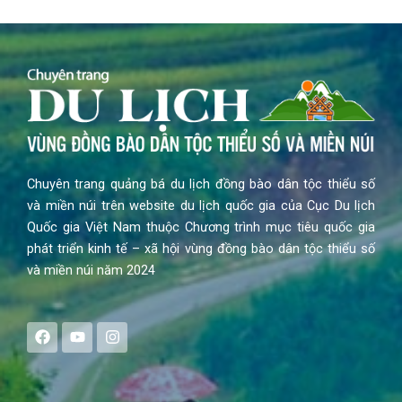
Chuyên trang quảng bá du lịch đồng bào dân tộc thiểu số
và miền núi trên website du lịch quốc gia của Cục Du lịch
Quốc gia Việt Nam thuộc Chương trình mục tiêu quốc gia
phát triển kinh tế – xã hội vùng đồng bào dân tộc thiểu số
và miền núi năm 2024
F
Y
I
a
o
n
c
u
s
e
t
t
b
u
a