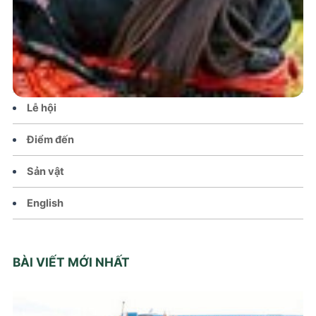
Tin tức – Sự kiện
Chính sách
Văn hoá – Đời sống
Lễ hội
Điểm đến
Sản vật
English
BÀI VIẾT MỚI NHẤT