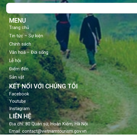
o
b
g
Search
o
e
r
k
a
m
MENU
Trang chủ
Tin tức – Sự kiện
Chính sách
Văn hoá – Đời sống
Lễ hội
Điểm đến
Sản vật
KẾT NỐI VỚI CHÚNG TÔI
Facebook
Youtube
Instagram
LIÊN HỆ
Địa chỉ: 80 Quán sứ, Hoàn Kiếm, Hà Nội
Email: contact@vietnamtourism.gov.vn