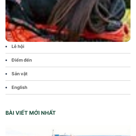
Tin tức – Sự kiện
Chính sách
Văn hoá – Đời sống
Lễ hội
Điểm đến
Sản vật
English
BÀI VIẾT MỚI NHẤT