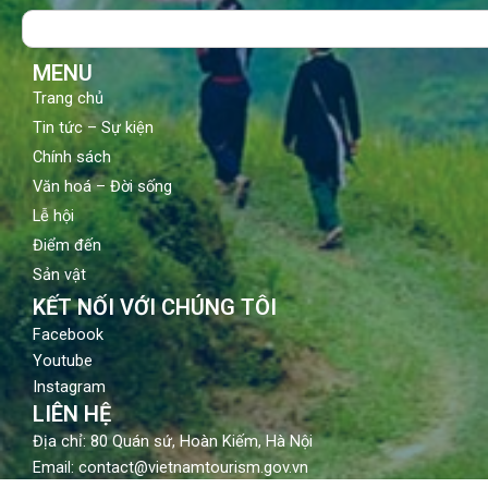
o
b
g
Search
o
e
r
k
a
m
MENU
Trang chủ
Tin tức – Sự kiện
Chính sách
Văn hoá – Đời sống
Lễ hội
Điểm đến
Sản vật
KẾT NỐI VỚI CHÚNG TÔI
Facebook
Youtube
Instagram
LIÊN HỆ
Địa chỉ: 80 Quán sứ, Hoàn Kiếm, Hà Nội
Email: contact@vietnamtourism.gov.vn