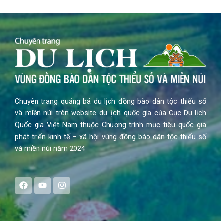
Chuyên trang quảng bá du lịch đồng bào dân tộc thiểu số
và miền núi trên website du lịch quốc gia của Cục Du lịch
Quốc gia Việt Nam thuộc Chương trình mục tiêu quốc gia
phát triển kinh tế – xã hội vùng đồng bào dân tộc thiểu số
và miền núi năm 2024
F
Y
I
a
o
n
c
u
s
e
t
t
b
u
a