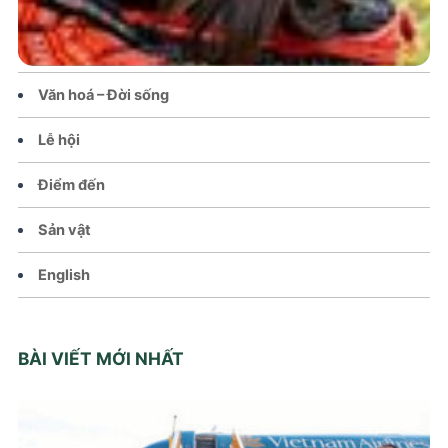
Tin tức – Sự kiện
Chính sách
Văn hoá – Đời sống
Lễ hội
Điểm đến
Sản vật
English
BÀI VIẾT MỚI NHẤT