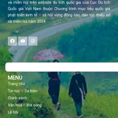
và miền núi trên website du lịch quốc gia của Cục Du lịch
Quốc gia Việt Nam thuộc Chương trình mục tiêu quốc gia
phát triển kinh tế – xã hội vùng đồng bào dân tộc thiểu số
và miền núi năm 2024
F
Y
I
a
o
n
c
u
s
e
t
t
b
u
a
o
b
g
Search
o
e
r
k
a
m
MENU
Trang chủ
Tin tức – Sự kiện
Chính sách
Văn hoá – Đời sống
Lễ hội