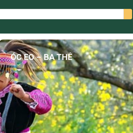
arch
ÓC EO – BA THÊ