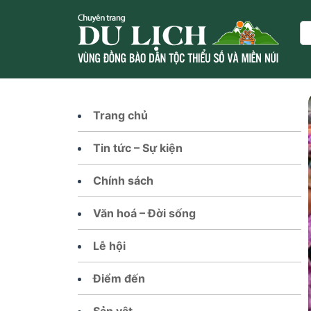
Skip
to
Se
content
Trang chủ
Tin tức – Sự kiện
Chính sách
Văn hoá – Đời sống
Lễ hội
Điểm đến
Sản vật