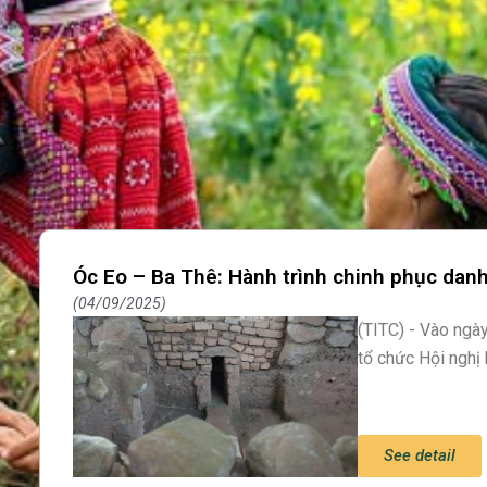
Óc Eo – Ba Thê: Hành trình chinh phục danh 
04/09/2025
(TITC) - Vào ngà
tổ chức Hội nghị
See detail