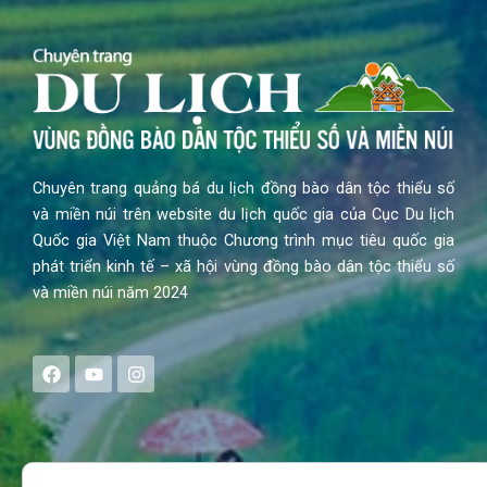
Chuyên trang quảng bá du lịch đồng bào dân tộc thiểu số
và miền núi trên website du lịch quốc gia của Cục Du lịch
Quốc gia Việt Nam thuộc Chương trình mục tiêu quốc gia
phát triển kinh tế – xã hội vùng đồng bào dân tộc thiểu số
và miền núi năm 2024
F
Y
I
a
o
n
c
u
s
e
t
t
b
u
a
o
b
g
Search
o
e
r