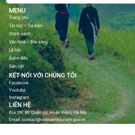
k
a
m
MENU
Trang chủ
Tin tức – Sự kiện
Chính sách
Văn hoá – Đời sống
Lễ hội
Điểm đến
Sản vật
KẾT NỐI VỚI CHÚNG TÔI
Facebook
Youtube
Instagram
LIÊN HỆ
Địa chỉ: 80 Quán sứ, Hoàn Kiếm, Hà Nội
Email: contact@vietnamtourism.gov.vn
Điện thoại: (84-24) 3942 3760