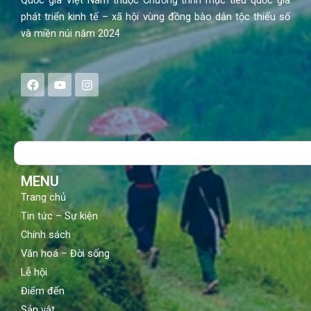
phát triển kinh tế – xã hội vùng đồng bào dân tộc thiểu số
và miền núi năm 2024
F
Y
I
a
o
n
c
u
s
e
t
t
b
u
a
o
b
g
Search
o
e
r
k
a
m
MENU
Trang chủ
Tin tức – Sự kiện
Chính sách
Văn hoá – Đời sống
Lễ hội
Điểm đến
Sản vật