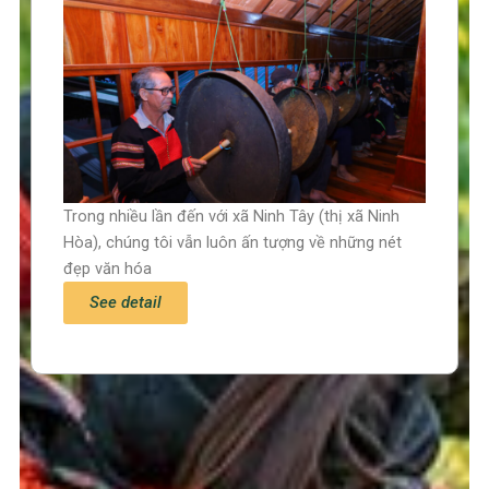
Trong nhiều lần đến với xã Ninh Tây (thị xã Ninh
Hòa), chúng tôi vẫn luôn ấn tượng về những nét
đẹp văn hóa
See detail
Trang chủ
Tin tức – Sự kiện