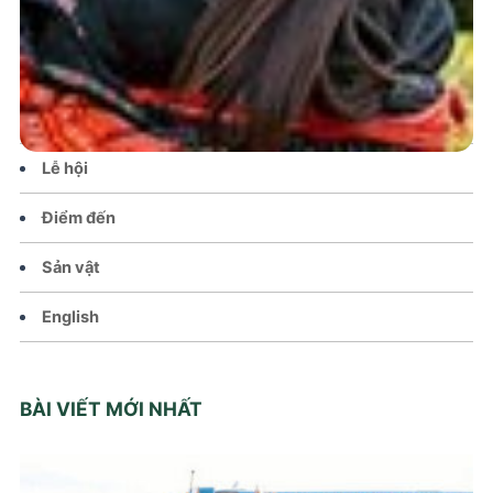
Tin tức – Sự kiện
Chính sách
Văn hoá – Đời sống
Lễ hội
Điểm đến
Sản vật
English
BÀI VIẾT MỚI NHẤT