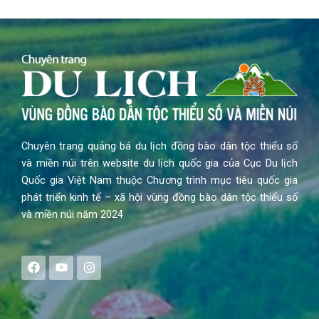
Chuyên trang quảng bá du lịch đồng bào dân tộc thiểu số
và miền núi trên website du lịch quốc gia của Cục Du lịch
Quốc gia Việt Nam thuộc Chương trình mục tiêu quốc gia
phát triển kinh tế – xã hội vùng đồng bào dân tộc thiểu số
và miền núi năm 2024
F
Y
I
a
o
n
c
u
s
e
t
t
b
u
a