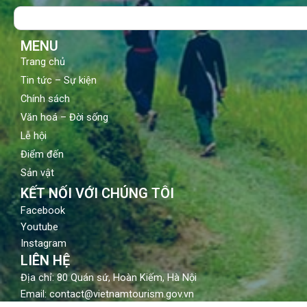
o
b
g
Search
o
e
r
k
a
m
MENU
Trang chủ
Tin tức – Sự kiện
Chính sách
Văn hoá – Đời sống
Lễ hội
Điểm đến
Sản vật
KẾT NỐI VỚI CHÚNG TÔI
Facebook
Youtube
Instagram
LIÊN HỆ
Địa chỉ: 80 Quán sứ, Hoàn Kiếm, Hà Nội
Email: contact@vietnamtourism.gov.vn