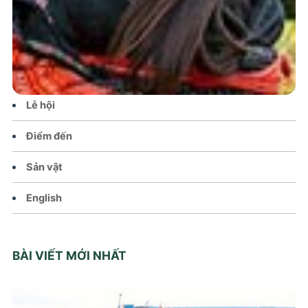
Tin tức – Sự kiện
Chính sách
Văn hoá – Đời sống
Lễ hội
Điểm đến
Sản vật
English
BÀI VIẾT MỚI NHẤT