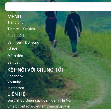
o
b
g
Search
o
e
r
k
a
m
MENU
Trang chủ
Tin tức – Sự kiện
Chính sách
Văn hoá – Đời sống
Lễ hội
Điểm đến
Sản vật
KẾT NỐI VỚI CHÚNG TÔI
Facebook
Youtube
Instagram
LIÊN HỆ
Địa chỉ: 80 Quán sứ, Hoàn Kiếm, Hà Nội
Email: contact@vietnamtourism.gov.vn