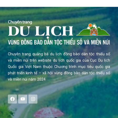
Chuyên trang quảng bá du lịch đồng bào dân tộc thiểu số
và miền núi trên website du lịch quốc gia của Cục Du lịch
Quốc gia Việt Nam thuộc Chương trình mục tiêu quốc gia
phát triển kinh tế – xã hội vùng đồng bào dân tộc thiểu số
và miền núi năm 2024
F
Y
I
a
o
n
c
u
s
e
t
t
b
u
a