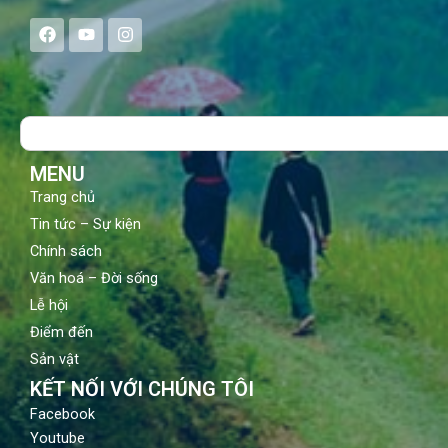
F
Y
I
a
o
n
c
u
s
e
t
t
b
u
a
o
b
g
Search
o
e
r
k
a
m
MENU
Trang chủ
Tin tức – Sự kiện
Chính sách
Văn hoá – Đời sống
Lễ hội
Điểm đến
Sản vật
KẾT NỐI VỚI CHÚNG TÔI
Facebook
Youtube