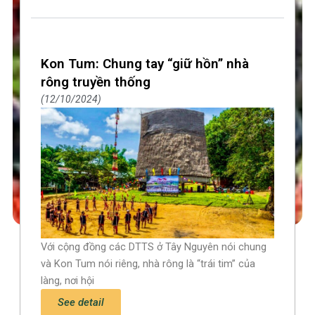
Kon Tum: Chung tay “giữ hồn” nhà
rông truyền thống
12/10/2024
Với cộng đồng các DTTS ở Tây Nguyên nói chung
và Kon Tum nói riêng, nhà rông là “trái tim” của
làng, nơi hội
See detail