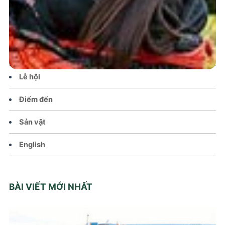
Tin tức – Sự kiện
Chính sách
Văn hoá – Đời sống
Lễ hội
Điểm đến
Sản vật
English
BÀI VIẾT MỚI NHẤT