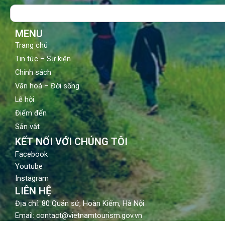
o
b
g
Search
o
e
r
k
a
m
MENU
Trang chủ
Tin tức – Sự kiện
Chính sách
Văn hoá – Đời sống
Lễ hội
Điểm đến
Sản vật
KẾT NỐI VỚI CHÚNG TÔI
Facebook
Youtube
Instagram
LIÊN HỆ
Địa chỉ: 80 Quán sứ, Hoàn Kiếm, Hà Nội
Email: contact@vietnamtourism.gov.vn