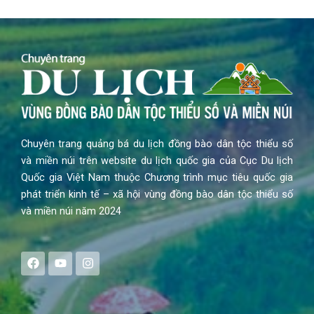
Chuyên trang quảng bá du lịch đồng bào dân tộc thiểu số
và miền núi trên website du lịch quốc gia của Cục Du lịch
Quốc gia Việt Nam thuộc Chương trình mục tiêu quốc gia
phát triển kinh tế – xã hội vùng đồng bào dân tộc thiểu số
và miền núi năm 2024
F
Y
I
a
o
n
c
u
s
e
t
t
b
u
a