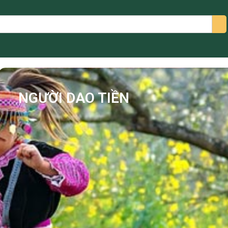
arch
NGƯỜI DAO TIỀN