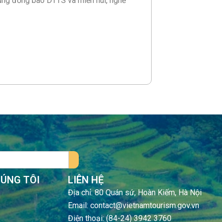
vùng đồng bào DTTS và miền núi, nghề
HÚNG TÔI
LIÊN HỆ
Địa chỉ: 80 Quán sứ, Hoàn Kiếm, Hà Nội
Email: contact@vietnamtourism.gov.vn
Điện thoại: (84-24) 3942 3760