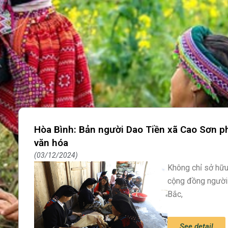
Hòa Bình: Bản người Dao Tiền xã Cao Sơn phá
văn hóa
03/12/2024
Không chỉ sở hữu
cộng đồng người
Bắc,
See detail