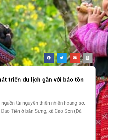
t triển du lịch gắn với bảo tồn
 nguồn tài nguyên thiên nhiên hoang sơ,
 Dao Tiền ở bản Sưng, xã Cao Sơn (Đà