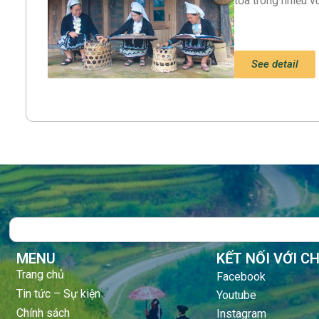
tỏa trong nhiều 
See detail
Search
MENU
KẾT NỐI VỚI C
Trang chủ
Facebook
Tin tức – Sự kiện
Youtube
Chính sách
Instagram