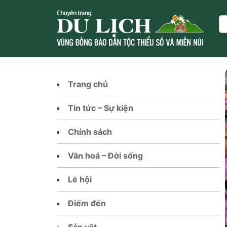
Skip
to
Se
content
Trang chủ
Tin tức – Sự kiện
Chính sách
Văn hoá – Đời sống
Lễ hội
Điểm đến
Sản vật