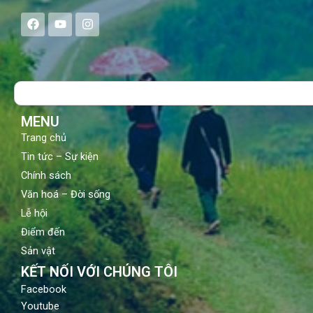
F
Y
I
a
o
n
c
u
s
e
t
t
b
u
a
o
b
g
Search
o
e
r
k
a
m
MENU
Trang chủ
Tin tức – Sự kiện
Chính sách
Văn hoá – Đời sống
Lễ hội
Điểm đến
Sản vật
KẾT NỐI VỚI CHÚNG TÔI
Facebook
Youtube