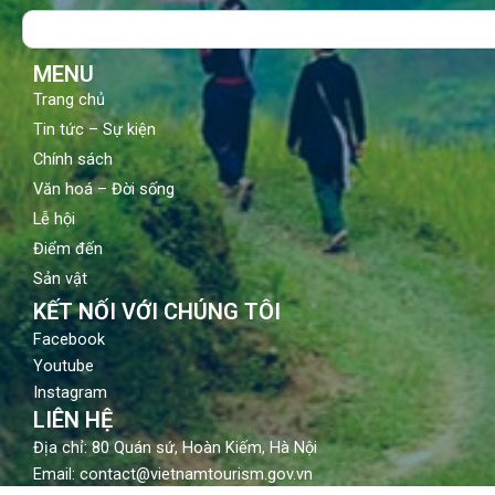
o
b
g
Search
o
e
r
k
a
m
MENU
Trang chủ
Tin tức – Sự kiện
Chính sách
Văn hoá – Đời sống
Lễ hội
Điểm đến
Sản vật
KẾT NỐI VỚI CHÚNG TÔI
Facebook
Youtube
Instagram
LIÊN HỆ
Địa chỉ: 80 Quán sứ, Hoàn Kiếm, Hà Nội
Email: contact@vietnamtourism.gov.vn