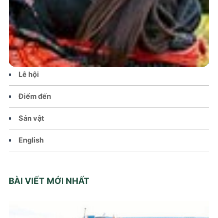
Tin tức – Sự kiện
Chính sách
Văn hoá – Đời sống
Lễ hội
Điểm đến
Sản vật
English
BÀI VIẾT MỚI NHẤT