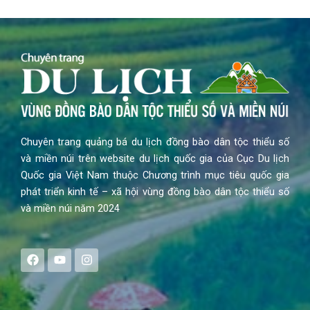
Chuyên trang quảng bá du lịch đồng bào dân tộc thiểu số
và miền núi trên website du lịch quốc gia của Cục Du lịch
Quốc gia Việt Nam thuộc Chương trình mục tiêu quốc gia
phát triển kinh tế – xã hội vùng đồng bào dân tộc thiểu số
và miền núi năm 2024
F
Y
I
a
o
n
c
u
s
e
t
t
b
u
a