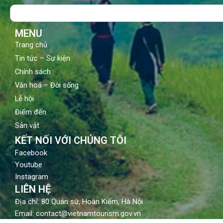
o
b
g
Search
o
e
r
k
a
m
MENU
Trang chủ
Tin tức – Sự kiện
Chính sách
Văn hoá – Đời sống
Lễ hội
Điểm đến
Sản vật
KẾT NỐI VỚI CHÚNG TÔI
Facebook
Youtube
Instagram
LIÊN HỆ
Địa chỉ: 80 Quán sứ, Hoàn Kiếm, Hà Nội
Email: contact@vietnamtourism.gov.vn