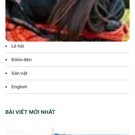
Tin tức – Sự kiện
Chính sách
Văn hoá – Đời sống
Lễ hội
Điểm đến
Sản vật
English
BÀI VIẾT MỚI NHẤT