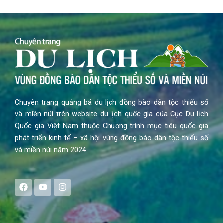
Chuyên trang quảng bá du lịch đồng bào dân tộc thiểu số
và miền núi trên website du lịch quốc gia của Cục Du lịch
Quốc gia Việt Nam thuộc Chương trình mục tiêu quốc gia
phát triển kinh tế – xã hội vùng đồng bào dân tộc thiểu số
và miền núi năm 2024
F
Y
I
a
o
n
c
u
s
e
t
t
b
u
a