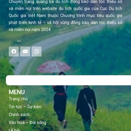
Chuyên trang quảng bá du lịch đồng bào dân tộc thiểu số
và miền núi trên website du lịch quốc gia của Cục Du lịch
Quốc gia Việt Nam thuộc Chương trình mục tiêu quốc gia
phát triển kinh tế – xã hội vùng đồng bào dân tộc thiểu số
và miền núi năm 2024
F
Y
I
a
o
n
c
u
s
e
t
t
b
u
a
o
b
g
Search
o
e
r
k
a
m
MENU
Trang chủ
Tin tức – Sự kiện
Chính sách
Văn hoá – Đời sống
Lễ hội