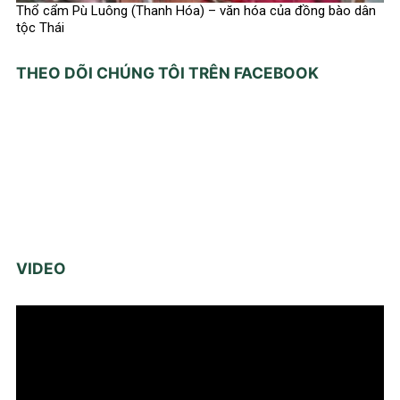
Thổ cẩm Pù Luông (Thanh Hóa) – văn hóa của đồng bào dân
tộc Thái
THEO DÕI CHÚNG TÔI TRÊN FACEBOOK
VIDEO