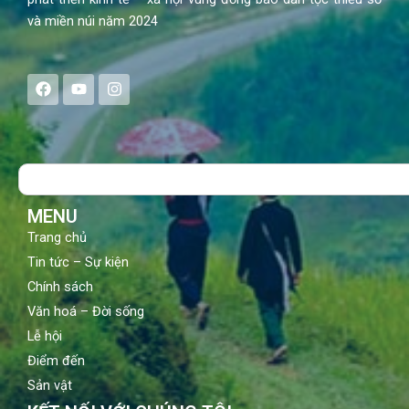
và miền núi năm 2024
F
Y
I
a
o
n
c
u
s
e
t
t
b
u
a
o
b
g
Search
o
e
r
k
a
m
MENU
Trang chủ
Tin tức – Sự kiện
Chính sách
Văn hoá – Đời sống
Lễ hội
Điểm đến
Sản vật