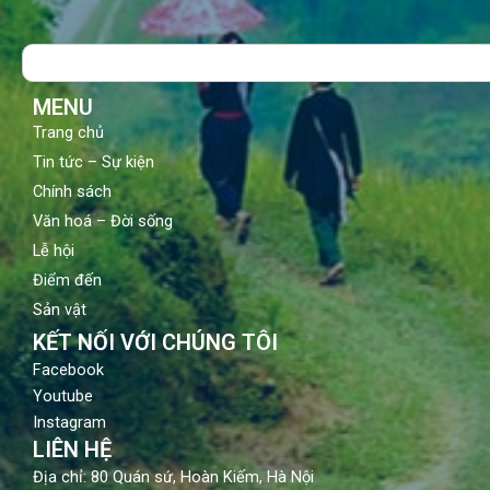
e
t
t
b
u
a
o
b
g
Search
o
e
r
k
a
m
MENU
Trang chủ
Tin tức – Sự kiện
Chính sách
Văn hoá – Đời sống
Lễ hội
Điểm đến
Sản vật
KẾT NỐI VỚI CHÚNG TÔI
Facebook
Youtube
Instagram
LIÊN HỆ
Địa chỉ: 80 Quán sứ, Hoàn Kiếm, Hà Nội