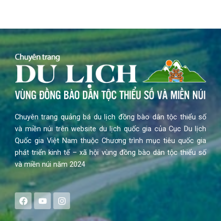
Chuyên trang quảng bá du lịch đồng bào dân tộc thiểu số
và miền núi trên website du lịch quốc gia của Cục Du lịch
Quốc gia Việt Nam thuộc Chương trình mục tiêu quốc gia
phát triển kinh tế – xã hội vùng đồng bào dân tộc thiểu số
và miền núi năm 2024
F
Y
I
a
o
n
c
u
s