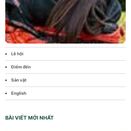
Trang chủ
Tin tức – Sự kiện
Chính sách
Văn hoá – Đời sống
Lễ hội
Điểm đến
Sản vật
English
BÀI VIẾT MỚI NHẤT