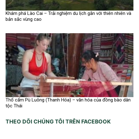
Khám phá Lào Cai – Trải nghiệm du lịch gắn với thiên nhiên và
bản sắc vùng cao
Thổ cẩm Pù Luông (Thanh Hóa) – văn hóa của đồng bào dân
tộc Thái
THEO DÕI CHÚNG TÔI TRÊN FACEBOOK