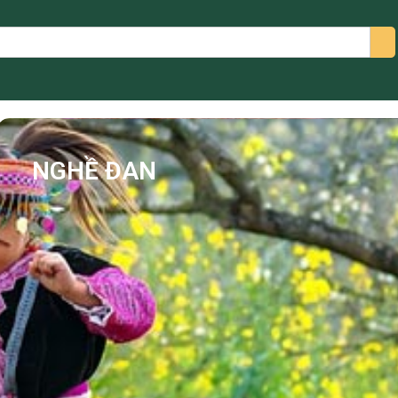
arch
NGHỀ ĐAN