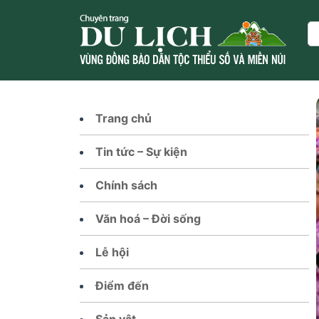
Skip
to
Se
content
Trang chủ
Tin tức – Sự kiện
Chính sách
Văn hoá – Đời sống
Lễ hội
Điểm đến
Sản vật