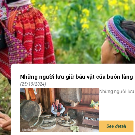
Những người lưu giữ báu vật của buôn làng
25/10/2024
Những người lưu 
See detail