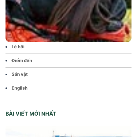
Tin tức – Sự kiện
Chính sách
Văn hoá – Đời sống
Lễ hội
Điểm đến
Sản vật
English
BÀI VIẾT MỚI NHẤT