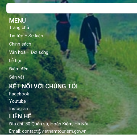
o
b
g
Search
o
e
r
k
a
m
MENU
Trang chủ
Tin tức – Sự kiện
Chính sách
Văn hoá – Đời sống
Lễ hội
Điểm đến
Sản vật
KẾT NỐI VỚI CHÚNG TÔI
Facebook
Youtube
Instagram
LIÊN HỆ
Địa chỉ: 80 Quán sứ, Hoàn Kiếm, Hà Nội
Email: contact@vietnamtourism.gov.vn