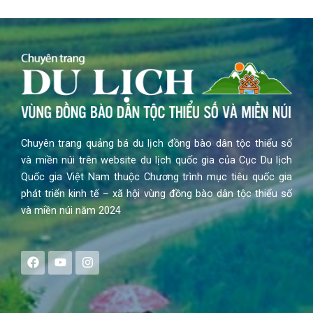
Chuyên trang quảng bá du lịch đồng bào dân tộc thiểu số
và miền núi trên website du lịch quốc gia của Cục Du lịch
Quốc gia Việt Nam thuộc Chương trình mục tiêu quốc gia
phát triển kinh tế – xã hội vùng đồng bào dân tộc thiểu số
và miền núi năm 2024
F
Y
I
a
o
n
c
u
s
e
t
t
b
u
a