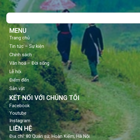
e
t
t
b
u
a
o
b
g
Search
o
e
r
k
a
m
MENU
Trang chủ
Tin tức – Sự kiện
Chính sách
Văn hoá – Đời sống
Lễ hội
Điểm đến
Sản vật
KẾT NỐI VỚI CHÚNG TÔI
Facebook
Youtube
Instagram
LIÊN HỆ
Địa chỉ: 80 Quán sứ, Hoàn Kiếm, Hà Nội