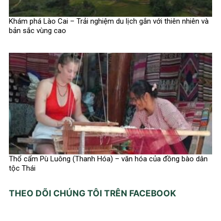
Khám phá Lào Cai – Trải nghiệm du lịch gắn với thiên nhiên và
bản sắc vùng cao
Thổ cẩm Pù Luông (Thanh Hóa) – văn hóa của đồng bào dân
tộc Thái
THEO DÕI CHÚNG TÔI TRÊN FACEBOOK