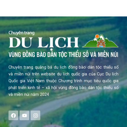
Chuyên trang quảng bá du lịch đồng bào dân tộc thiểu số
và miền núi trên website du lịch quốc gia của Cục Du lịch
Quốc gia Việt Nam thuộc Chương trình mục tiêu quốc gia
phát triển kinh tế – xã hội vùng đồng bào dân tộc thiểu số
và miền núi năm 2024
F
Y
I
a
o
n
c
u
s