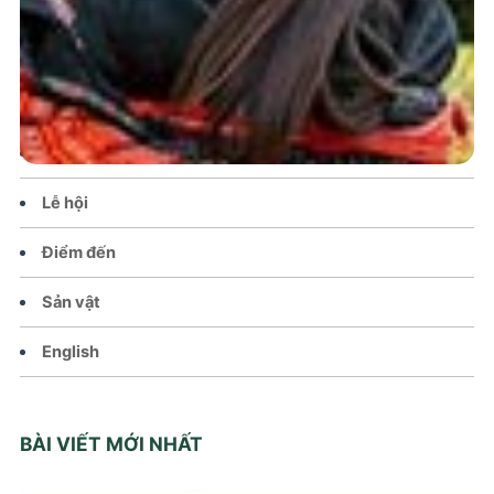
Trang chủ
Tin tức – Sự kiện
Chính sách
Văn hoá – Đời sống
Lễ hội
Điểm đến
Sản vật
English
BÀI VIẾT MỚI NHẤT