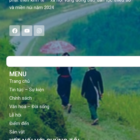
và miền núi năm 2024
F
Y
I
a
o
n
c
u
s
e
t
t
b
u
a
o
b
g
Search
o
e
r
k
a
m
MENU
Trang chủ
Tin tức – Sự kiện
Chính sách
Văn hoá – Đời sống
Lễ hội
Điểm đến
Sản vật