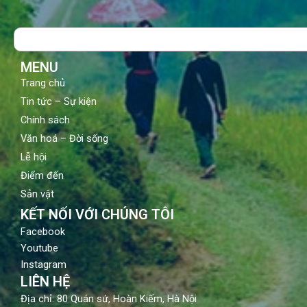
e
t
t
b
u
a
o
b
g
Search
o
e
r
k
a
m
MENU
Trang chủ
Tin tức – Sự kiện
Chính sách
Văn hoá – Đời sống
Lễ hội
Điểm đến
Sản vật
KẾT NỐI VỚI CHÚNG TÔI
Facebook
Youtube
Instagram
LIÊN HỆ
Địa chỉ: 80 Quán sứ, Hoàn Kiếm, Hà Nội