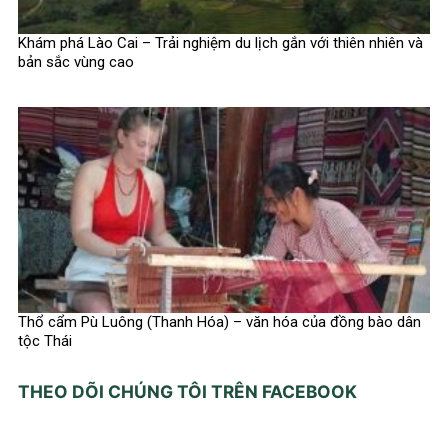
Khám phá Lào Cai – Trải nghiệm du lịch gắn với thiên nhiên và
bản sắc vùng cao
Thổ cẩm Pù Luông (Thanh Hóa) – văn hóa của đồng bào dân
tộc Thái
THEO DÕI CHÚNG TÔI TRÊN FACEBOOK