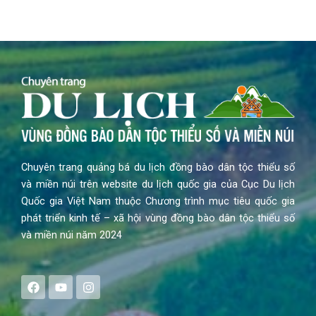
Chuyên trang quảng bá du lịch đồng bào dân tộc thiểu số
và miền núi trên website du lịch quốc gia của Cục Du lịch
Quốc gia Việt Nam thuộc Chương trình mục tiêu quốc gia
phát triển kinh tế – xã hội vùng đồng bào dân tộc thiểu số
và miền núi năm 2024
F
Y
I
a
o
n
c
u
s