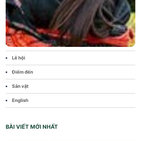
Trang chủ
Tin tức – Sự kiện
Chính sách
Văn hoá – Đời sống
Lễ hội
Điểm đến
Sản vật
English
BÀI VIẾT MỚI NHẤT