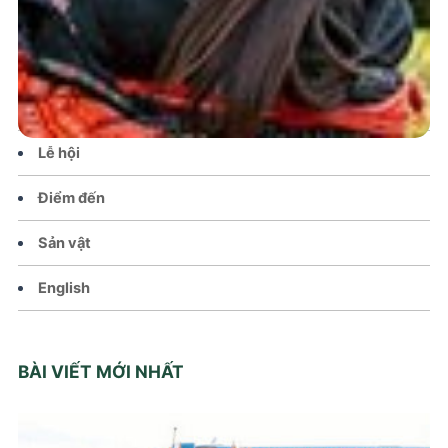
Tin tức – Sự kiện
Chính sách
Văn hoá – Đời sống
Lễ hội
Điểm đến
Sản vật
English
BÀI VIẾT MỚI NHẤT