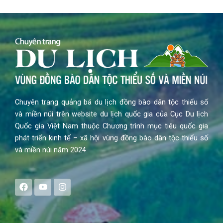
Chuyên trang quảng bá du lịch đồng bào dân tộc thiểu số
và miền núi trên website du lịch quốc gia của Cục Du lịch
Quốc gia Việt Nam thuộc Chương trình mục tiêu quốc gia
phát triển kinh tế – xã hội vùng đồng bào dân tộc thiểu số
và miền núi năm 2024
F
Y
I
a
o
n
c
u
s
e
t
t
b
u
a