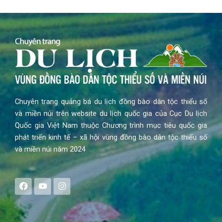
Chuyên trang quảng bá du lịch đồng bào dân tộc thiểu số
và miền núi trên website du lịch quốc gia của Cục Du lịch
Quốc gia Việt Nam thuộc Chương trình mục tiêu quốc gia
phát triển kinh tế – xã hội vùng đồng bào dân tộc thiểu số
và miền núi năm 2024
F
Y
I
a
o
n
c
u
s
e
t
t
b
u
a