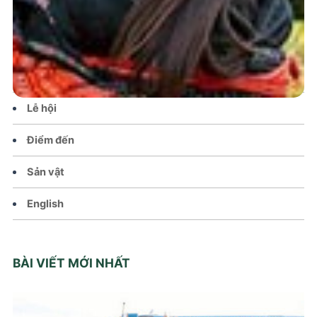
Tin tức – Sự kiện
Chính sách
Văn hoá – Đời sống
Lễ hội
Điểm đến
Sản vật
English
BÀI VIẾT MỚI NHẤT