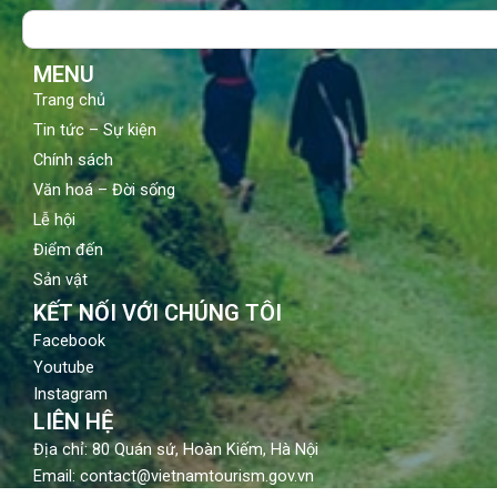
o
b
g
Search
o
e
r
k
a
m
MENU
Trang chủ
Tin tức – Sự kiện
Chính sách
Văn hoá – Đời sống
Lễ hội
Điểm đến
Sản vật
KẾT NỐI VỚI CHÚNG TÔI
Facebook
Youtube
Instagram
LIÊN HỆ
Địa chỉ: 80 Quán sứ, Hoàn Kiếm, Hà Nội
Email: contact@vietnamtourism.gov.vn