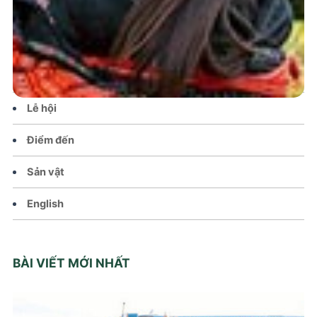
Tin tức – Sự kiện
Chính sách
Văn hoá – Đời sống
Lễ hội
Điểm đến
Sản vật
English
BÀI VIẾT MỚI NHẤT