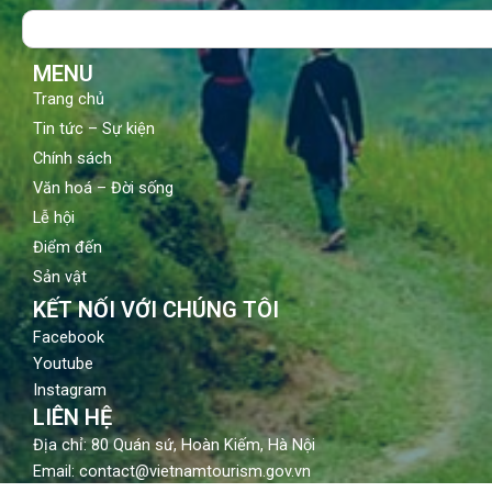
o
b
g
Search
o
e
r
k
a
m
MENU
Trang chủ
Tin tức – Sự kiện
Chính sách
Văn hoá – Đời sống
Lễ hội
Điểm đến
Sản vật
KẾT NỐI VỚI CHÚNG TÔI
Facebook
Youtube
Instagram
LIÊN HỆ
Địa chỉ: 80 Quán sứ, Hoàn Kiếm, Hà Nội
Email: contact@vietnamtourism.gov.vn