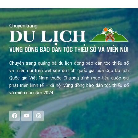
Chuyên trang quảng bá du lịch đồng bào dân tộc thiểu số
và miền núi trên website du lịch quốc gia của Cục Du lịch
Quốc gia Việt Nam thuộc Chương trình mục tiêu quốc gia
phát triển kinh tế – xã hội vùng đồng bào dân tộc thiểu số
và miền núi năm 2024
F
Y
I
a
o
n
c
u
s
e
t
t
b
u
a