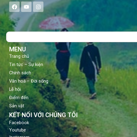
F
Y
I
a
o
n
c
u
s
e
t
t
b
u
a
o
b
g
Search
o
e
r
k
a
m
MENU
Trang chủ
Tin tức – Sự kiện
Chính sách
Văn hoá – Đời sống
Lễ hội
Điểm đến
Sản vật
KẾT NỐI VỚI CHÚNG TÔI
Facebook
Youtube