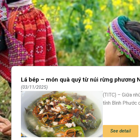
Lá bép – món quà quý từ núi rừng phương
03/11/2025
(TITC) – Giữa nh
tỉnh Bình Phước c
See detail