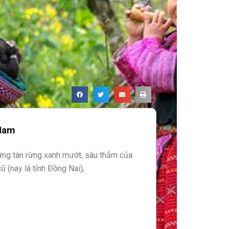
 Nam
ững tán rừng xanh mướt, sâu thẳm của
ũ (nay là tỉnh Đồng Nai),