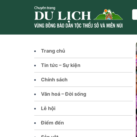
Skip
to
Se
content
Trang chủ
Tin tức – Sự kiện
Chính sách
Văn hoá – Đời sống
Lễ hội
Điểm đến
Sản vật