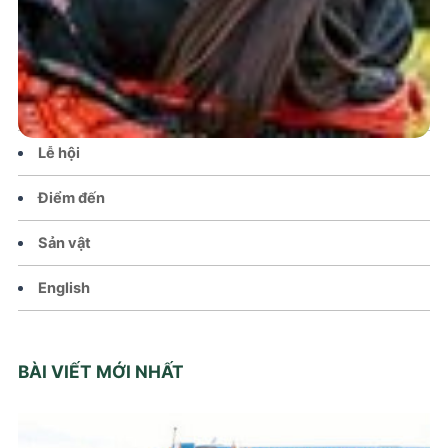
Tin tức – Sự kiện
Chính sách
Văn hoá – Đời sống
Lễ hội
Điểm đến
Sản vật
English
BÀI VIẾT MỚI NHẤT