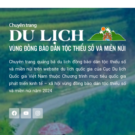
Chuyên trang quảng bá du lịch đồng bào dân tộc thiểu số
và miền núi trên website du lịch quốc gia của Cục Du lịch
Quốc gia Việt Nam thuộc Chương trình mục tiêu quốc gia
phát triển kinh tế – xã hội vùng đồng bào dân tộc thiểu số
và miền núi năm 2024
F
Y
I
a
o
n
c
u
s
e
t
t
b
u
a