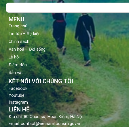
o
b
g
Search
o
e
r
k
a
m
MENU
Trang chủ
Tin tức – Sự kiện
Chính sách
Văn hoá – Đời sống
Lễ hội
Điểm đến
Sản vật
KẾT NỐI VỚI CHÚNG TÔI
Facebook
Youtube
Instagram
LIÊN HỆ
Địa chỉ: 80 Quán sứ, Hoàn Kiếm, Hà Nội
Email: contact@vietnamtourism.gov.vn