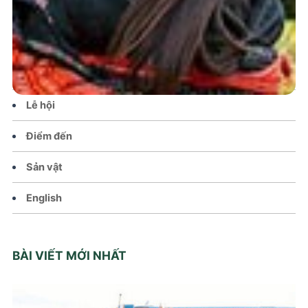
Tin tức – Sự kiện
Chính sách
Văn hoá – Đời sống
Lễ hội
Điểm đến
Sản vật
English
BÀI VIẾT MỚI NHẤT