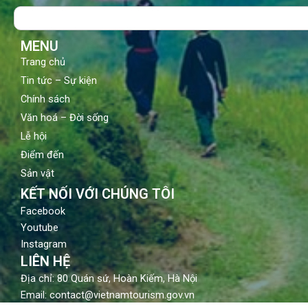
o
b
g
Search
o
e
r
k
a
m
MENU
Trang chủ
Tin tức – Sự kiện
Chính sách
Văn hoá – Đời sống
Lễ hội
Điểm đến
Sản vật
KẾT NỐI VỚI CHÚNG TÔI
Facebook
Youtube
Instagram
LIÊN HỆ
Địa chỉ: 80 Quán sứ, Hoàn Kiếm, Hà Nội
Email: contact@vietnamtourism.gov.vn