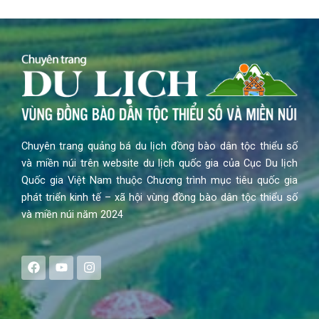
Chuyên trang quảng bá du lịch đồng bào dân tộc thiểu số
và miền núi trên website du lịch quốc gia của Cục Du lịch
Quốc gia Việt Nam thuộc Chương trình mục tiêu quốc gia
phát triển kinh tế – xã hội vùng đồng bào dân tộc thiểu số
và miền núi năm 2024
F
Y
I
a
o
n
c
u
s
e
t
t
b
u
a