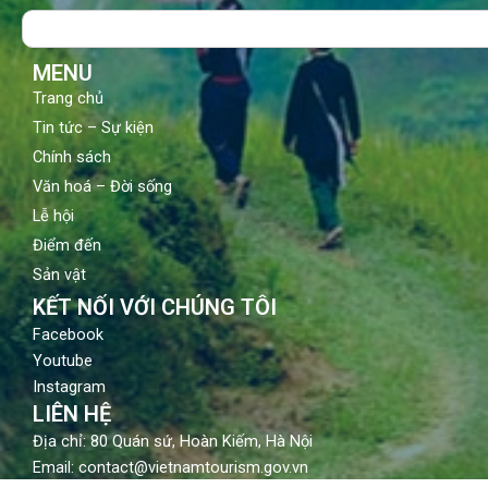
o
b
g
Search
o
e
r
k
a
m
MENU
Trang chủ
Tin tức – Sự kiện
Chính sách
Văn hoá – Đời sống
Lễ hội
Điểm đến
Sản vật
KẾT NỐI VỚI CHÚNG TÔI
Facebook
Youtube
Instagram
LIÊN HỆ
Địa chỉ: 80 Quán sứ, Hoàn Kiếm, Hà Nội
Email: contact@vietnamtourism.gov.vn