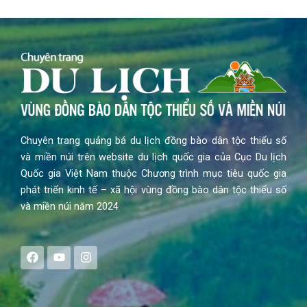
Chuyên trang quảng bá du lịch đồng bào dân tộc thiểu số
và miền núi trên website du lịch quốc gia của Cục Du lịch
Quốc gia Việt Nam thuộc Chương trình mục tiêu quốc gia
phát triển kinh tế – xã hội vùng đồng bào dân tộc thiểu số
và miền núi năm 2024
F
Y
I
a
o
n
c
u
s
e
t
t
b
u
a