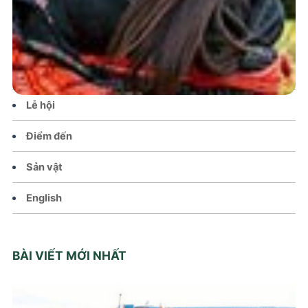
Tin tức – Sự kiện
Chính sách
Văn hoá – Đời sống
Lễ hội
Điểm đến
Sản vật
English
BÀI VIẾT MỚI NHẤT