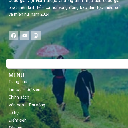
Quốc gia Việt Nam thuộc Chương trình mục tiêu quốc gia
phát triển kinh tế – xã hội vùng đồng bào dân tộc thiểu số
và miền núi năm 2024
F
Y
I
a
o
n
c
u
s
e
t
t
b
u
a
o
b
g
Search
o
e
r
k
a
m
MENU
Trang chủ
Tin tức – Sự kiện
Chính sách
Văn hoá – Đời sống
Lễ hội
Điểm đến