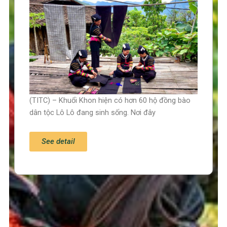
(TITC) – Khuổi Khon hiện có hơn 60 hộ đồng bào
dân tộc Lô Lô đang sinh sống. Nơi đây
See detail
Trang chủ
Tin tức – Sự kiện