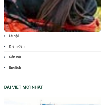
Tin tức – Sự kiện
Chính sách
Văn hoá – Đời sống
Lễ hội
Điểm đến
Sản vật
English
BÀI VIẾT MỚI NHẤT