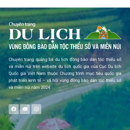
Chuyên trang quảng bá du lịch đồng bào dân tộc thiểu số
và miền núi trên website du lịch quốc gia của Cục Du lịch
Quốc gia Việt Nam thuộc Chương trình mục tiêu quốc gia
phát triển kinh tế – xã hội vùng đồng bào dân tộc thiểu số
và miền núi năm 2024
F
Y
I
a
o
n
c
u
s
e
t
t
b
u
a