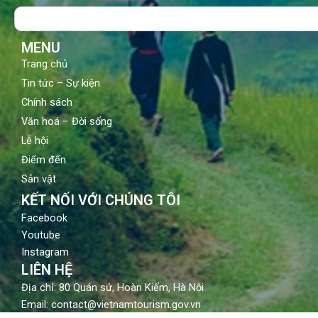
o
b
g
Search
o
e
r
k
a
m
MENU
Trang chủ
Tin tức – Sự kiện
Chính sách
Văn hoá – Đời sống
Lễ hội
Điểm đến
Sản vật
KẾT NỐI VỚI CHÚNG TÔI
Facebook
Youtube
Instagram
LIÊN HỆ
Địa chỉ: 80 Quán sứ, Hoàn Kiếm, Hà Nội
Email: contact@vietnamtourism.gov.vn